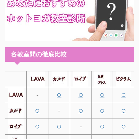
各教室間の徹底比較
-
○
○
○
○
○
-
○
○
○
○
○
-
○
○