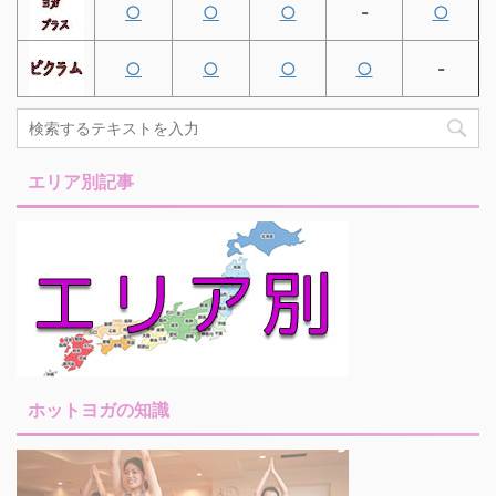
○
○
○
-
○
○
○
○
○
-
エリア別記事
ホットヨガの知識