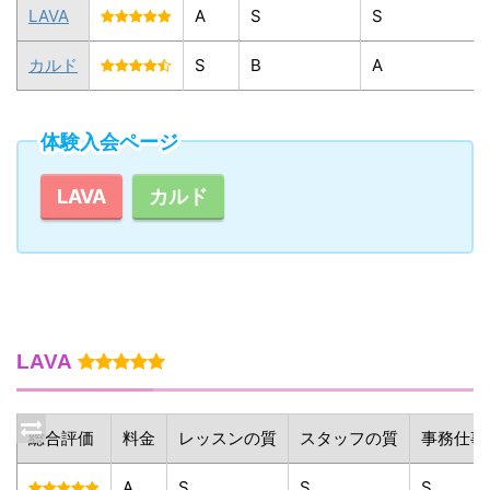
LAVA
A
S
S
カルド
S
B
A
体験入会ページ
LAVA
カルド
LAVA
総合評価
料金
レッスンの質
スタッフの質
事務仕事
A
S
S
S