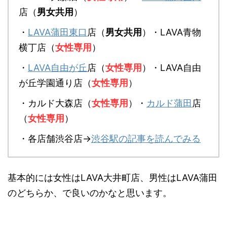
店（
男女共用
）
・
LAVA蒲田東口
店（
男女共用
）・LAVA青物
横丁店（
女性専用
）
・
LAVA自由が丘
店（
女性専用
）・LAVA自由
が丘学園通り店（
女性専用
）
・カルド大森店（
女性専用
）・
カルド蒲田
店
（
女性専用
）
・各店舗渋谷店→
渋谷駅の記事を読んでみる
基本的には女性はLAVA大井町店、男性はLAVA蒲田
のどちらか、で良いのかなと思います。